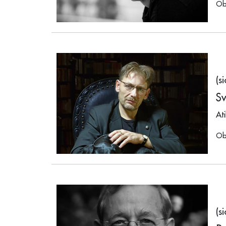
Ob
(s
Sv
At
Ob
(s