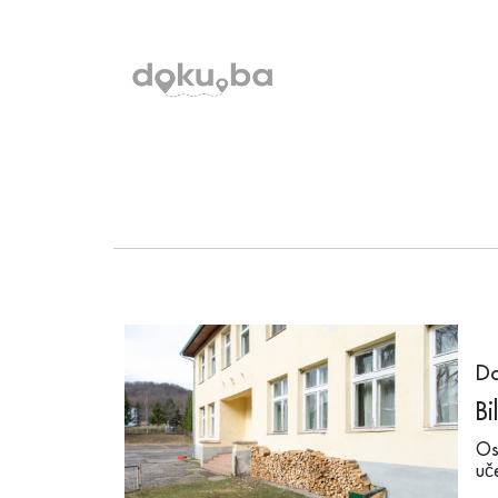
Do
Bi
Os
uč