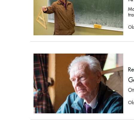
Mo
tr
Ob
Re
Gd
Ot
Ob