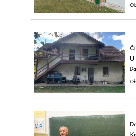
Ob
Či
U 
Da
Ob
Do
Kr