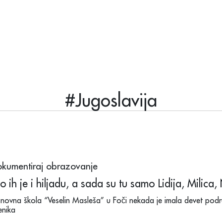
#Jugoslavija
kumentiraj obrazovanje
lo ih je i hiljadu, a sada su tu samo Lidija, Milica,
novna škola “Veselin Masleša” u Foči nekada je imala devet podru
enika