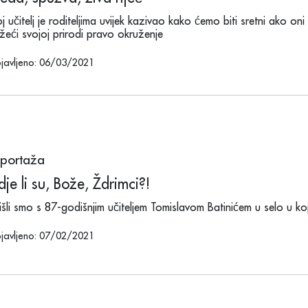
j učitelj je roditeljima uvijek kazivao kako ćemo biti sretni ako o
ažeći svojoj prirodi pravo okruženje
javljeno: 06/03/2021
portaža
je li su, Bože, Ždrimci?!
išli smo s 87-godišnjim učiteljem Tomislavom Batinićem u selo u k
javljeno: 07/02/2021