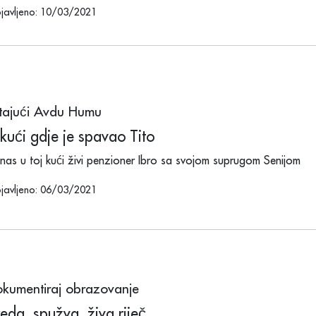
javljeno: 10/03/2021
tajući Avdu Humu
kući gdje je spavao Tito
nas u toj kući živi penzioner Ibro sa svojom suprugom Senijom
javljeno: 06/03/2021
kumentiraj obrazovanje
eda, spužva, živa riječ