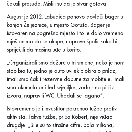
čekali presude. Mislili su da je stvar gotova.
August je 2012. Labudica ponovo dovlači bager u
kanjon Željeznice, u mjesto Gotuša. Bager je
istovaren na pogrešno mjesto i to je dalo vremena
mještanima da se okupe, naprave špalir kako bi
spriječili da mašina uđe u korito.
„Organizirali smo dežure u tri smjene, neko je non-
stop bio tu, jedno je auto uvijek blokiralo prilaz,
imali smo čak i rezervne dopune za mobitele. Imali
smo akumulator i led svjetiljke, vodu smo pili iz
izvora, napravili WC. Uhodali se lagano“.
Istovremeno je i investitor pokrenuo tužbe protiv
aktivista. Takve tužbe, priča Robert, nije viđao
drugdje. „Bile su to strašne cifre, pola miliona,