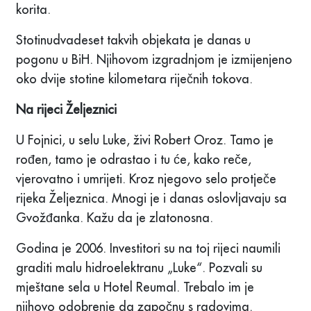
korita.
Stotinudvadeset takvih objekata je danas u
pogonu u BiH. Njihovom izgradnjom je izmijenjeno
oko dvije stotine kilometara riječnih tokova.
Na rijeci Željeznici
U Fojnici, u selu Luke, živi Robert Oroz. Tamo je
rođen, tamo je odrastao i tu će, kako reče,
vjerovatno i umrijeti. Kroz njegovo selo protječe
rijeka Željeznica. Mnogi je i danas oslovljavaju sa
Gvožđanka. Kažu da je zlatonosna.
Godina je 2006. Investitori su na toj rijeci naumili
graditi malu hidroelektranu „Luke“. Pozvali su
mještane sela u Hotel Reumal. Trebalo im je
njihovo odobrenje da započnu s radovima.