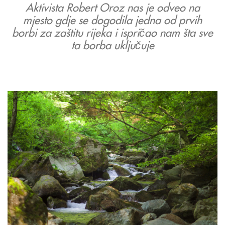
Aktivista Robert Oroz nas je odveo na
mjesto gdje se dogodila jedna od prvih
borbi za zaštitu rijeka i ispričao nam šta sve
ta borba uključuje