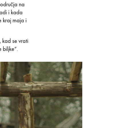
područja na
vadi i kada
 kraj maja i
 kad se vrati
 biljke“.