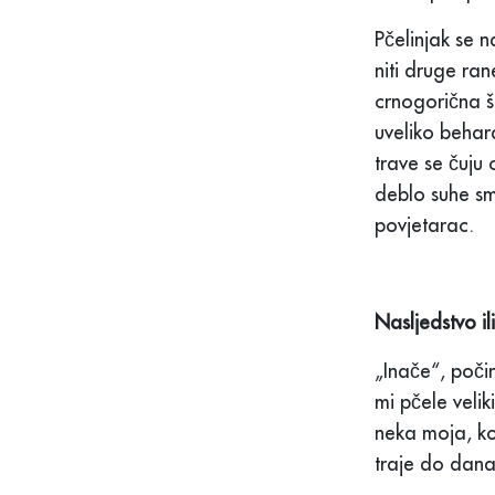
Pčelinjak se 
niti druge ran
crnogorična šu
uveliko behara
trave se čuju 
deblo suhe sm
povjetarac.
Nasljedstvo il
„Inače“, poči
mi pčele velik
neka moja, koj
traje do dana