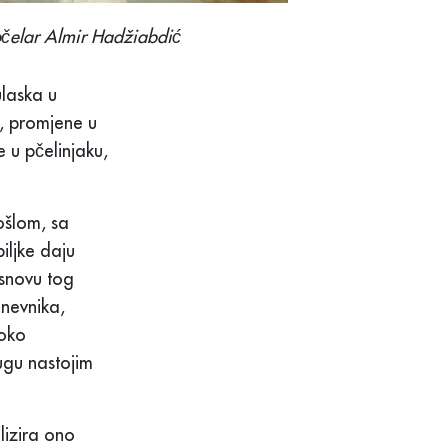
 pčelar Almir Hadžiabdić
ulaska u
a, promjene u
 u pčelinjaku,
ošlom, sa
iljke daju
snovu tog
dnevnika,
 oko
rugu nastojim
lizira ono