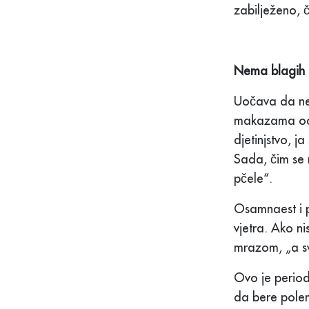
zabilježeno, 
Nema blagih 
Uočava da nem
makazama odsi
djetinjstvo, j
Sada, čim se 
pčele“.
Osamnaest i p
vjetra. Ako ni
mrazom, „a sv
Ovo je period
da bere polen