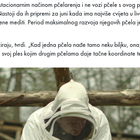
 stacionarnim načinom pčelarenja i ne vozi pčele s ovog 
stoji da ih pripremi za juni kada ima najviše cvijeta u li
ene mediti. Period maksimalnog razvoja njegovih pčela je
iraju, tvrdi. „Kad jedna pčela nađe tamo neku biljku, ona,
a svoj ples kojim drugim pčelama daje tačne koordinate te