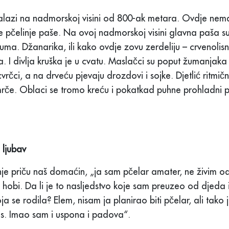
nalazi na nadmorskoj visini od 800-ak metara. Ovdje ne
e pčelinje paše. Na ovoj nadmorskoj visini glavna paša su
ma. Džanarika, ili kako ovdje zovu zerdeliju – crvenolisnu
. I divlja kruška je u cvatu. Maslačci su poput žumanjaka n
cvrčci, a na drveću pjevaju drozdovi i sojke. Djetlić ritmič
rče. Oblaci se tromo kreću i pokatkad puhne prohladni pr
i ljubav
nje priču naš domaćin, „ja sam pčelar amater, ne živim od
i hobi. Da li je to nasljedstvo koje sam preuzeo od djeda il
a se rodila? Elem, nisam ja planirao biti pčelar, ali tako j
s. Imao sam i uspona i padova“.