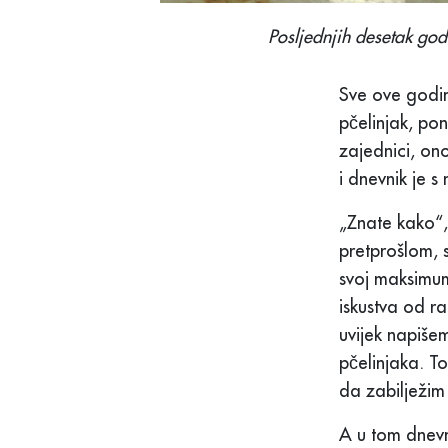
Posljednjih desetak god
Sve ove godin
pčelinjak, po
zajednici, on
i dnevnik je s 
„Znate kako“,
pretprošlom, 
svoj maksimum
iskustva od r
uvijek napiše
pčelinjaka. To
da zabilježim 
A u tom dnevn