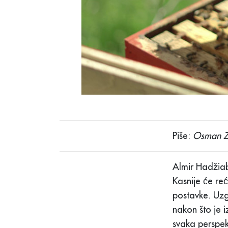
Piše:
Osman Z
Almir Hadžiab
Kasnije će reć
postavke. Uzg
nakon što je i
svaka perspek