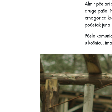
Almir pčelari
druge paše. Na
crnogorica kr
početak juna.
Pčele komunic
u košnicu, im