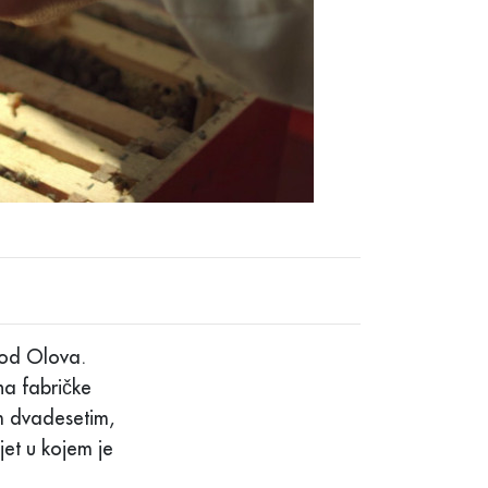
kod Olova.
na fabričke
m dvadesetim,
jet u kojem je