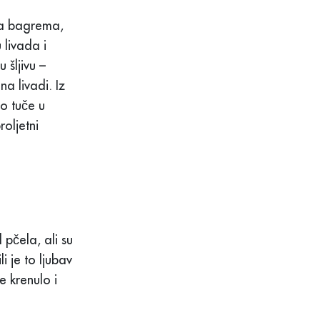
ma bagrema,
 livada i
 šljivu –
a livadi. Iz
no tuče u
oljetni
 pčela, ali su
i je to ljubav
e krenulo i