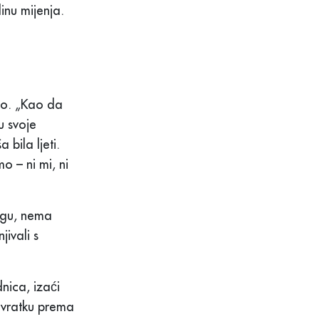
inu mijenja.
to. „Kao da
u svoje
 bila ljeti.
 – ni mi, ni
nogu, nema
jivali s
nica, izaći
ovratku prema