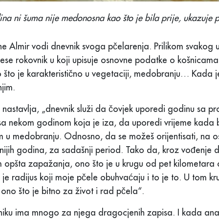
ina ni šuma nije medonosna kao što je bila prije, ukazuje
e Almir vodi dnevnik svoga pčelarenja. Prilikom svakog 
nese rokovnik u koji upisuje osnovne podatke o košnicam
o što je karakteristično u vegetaciji, medobranju… Kada je
njim.
 nastavlja, „dnevnik služi da čovjek uporedi godinu sa pr
sa nekom godinom koja je iza, da uporedi vrijeme kada b
 u medobranju. Odnosno, da se možeš orijentisati, na o
anijih godina, za sadašnji period. Tako da, kroz vođenje 
m opšta zapažanja, ono što je u krugu od pet kilometara
 je radijus koji moje pčele obuhvaćaju i to je to. U tom k
ono što je bitno za život i rad pčela“.
iku ima mnogo za njega dragocjenih zapisa. I kada ana