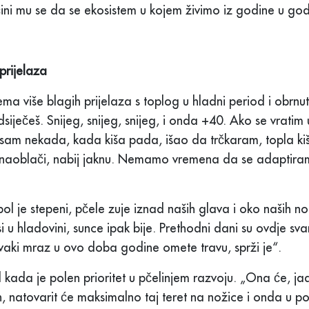
čini mu se da se ekosistem u kojem živimo iz godine u god
prijelaza
a više blagih prijelaza s toplog u hladni period i obrnu
ječeš. Snijeg, snijeg, snijeg, i onda +40. Ako se vratim 
a sam nekada, kada kiša pada, išao da trčkaram, topla kiša
naoblači, nabij jaknu. Nemamo vremena da se adaptiramo
ol je stepeni, pčele zuje iznad naših glava i oko naših 
si u hladovini, sunce ipak bije. Prethodni dani su ovdje svan
aki mraz u ovo doba godine omete travu, sprži je“.
 kada je polen prioritet u pčelinjem razvoju. „Ona će, jad
, natovarit će maksimalno taj teret na nožice i onda u p